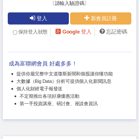
〔請輸入驗證碼〕
登入
新會員註冊
Google 登入
忘記密碼
保持登入狀態
成為富聯網會員 好處多多！
提供你最完整中文道瓊斯新聞和個股讓你懂功能
大數據（Big Data）分析可提供個人化新聞訊息
個人化財經電子報發送
不定期推出各項好康優惠活動
第一手投資講座、研討會、座談會資訊