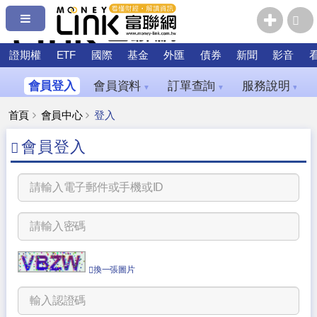
證期權
ETF
國際
基金
外匯
債券
新聞
影音
會員登入
會員資料
訂單查詢
服務說明
▼
▼
▼
首頁
會員中心
登入
會員登入
換一張圖片