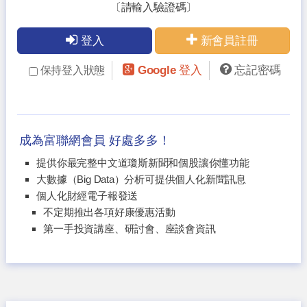
〔請輸入驗證碼〕
登入
新會員註冊
Google 登入
忘記密碼
保持登入狀態
成為富聯網會員 好處多多！
提供你最完整中文道瓊斯新聞和個股讓你懂功能
大數據（Big Data）分析可提供個人化新聞訊息
個人化財經電子報發送
不定期推出各項好康優惠活動
第一手投資講座、研討會、座談會資訊