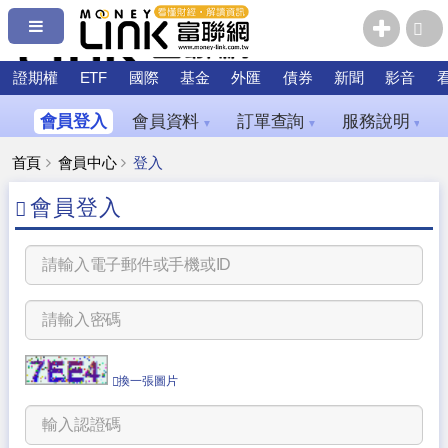
證期權
ETF
國際
基金
外匯
債券
新聞
影音
會員登入
會員資料
訂單查詢
服務說明
▼
▼
▼
首頁
會員中心
登入
會員登入
換一張圖片