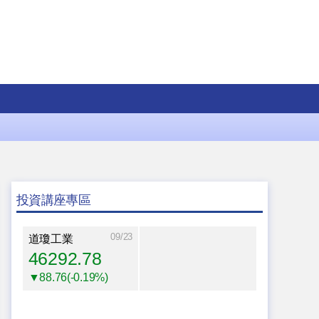
投資講座專區
09/23
道瓊工業
46292.78
▼88.76(-0.19%)