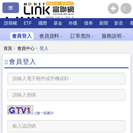
證期權
ETF
國際
基金
外匯
債券
新聞
影音
會員登入
會員資料
訂單查詢
服務說明
▼
▼
▼
首頁
會員中心
登入
會員登入
換一張圖片