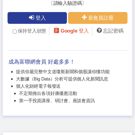
〔請輸入驗證碼〕
登入
新會員註冊
Google 登入
忘記密碼
保持登入狀態
成為富聯網會員 好處多多！
提供你最完整中文道瓊斯新聞和個股讓你懂功能
大數據（Big Data）分析可提供個人化新聞訊息
個人化財經電子報發送
不定期推出各項好康優惠活動
第一手投資講座、研討會、座談會資訊