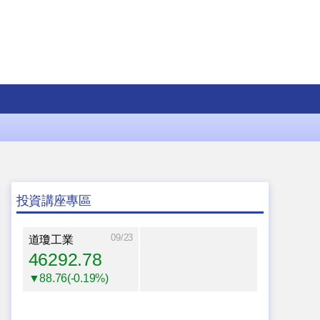
投資講座專區
09/23
道瓊工業
46292.78
▼88.76(-0.19%)