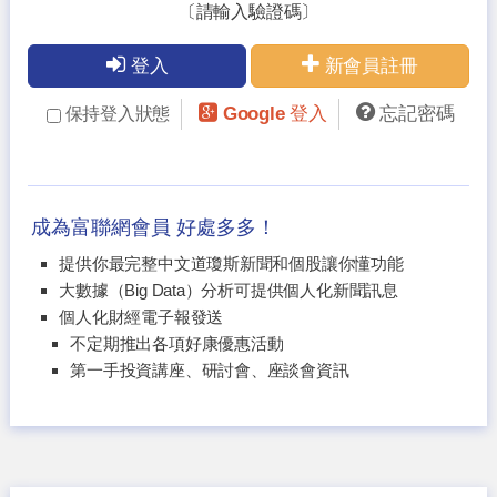
〔請輸入驗證碼〕
登入
新會員註冊
Google 登入
忘記密碼
保持登入狀態
成為富聯網會員 好處多多！
提供你最完整中文道瓊斯新聞和個股讓你懂功能
大數據（Big Data）分析可提供個人化新聞訊息
個人化財經電子報發送
不定期推出各項好康優惠活動
第一手投資講座、研討會、座談會資訊