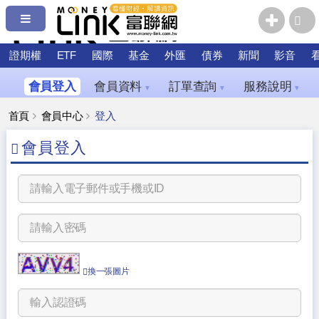
證期權
ETF
國際
基金
外匯
債券
新聞
影音
會員登入
會員資料
訂單查詢
服務說明
▼
▼
▼
首頁
會員中心
登入
會員登入
換一張圖片