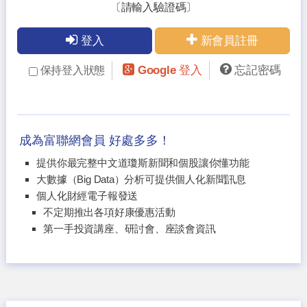
〔請輸入驗證碼〕
登入
新會員註冊
Google 登入
忘記密碼
保持登入狀態
成為富聯網會員 好處多多！
提供你最完整中文道瓊斯新聞和個股讓你懂功能
大數據（Big Data）分析可提供個人化新聞訊息
個人化財經電子報發送
不定期推出各項好康優惠活動
第一手投資講座、研討會、座談會資訊