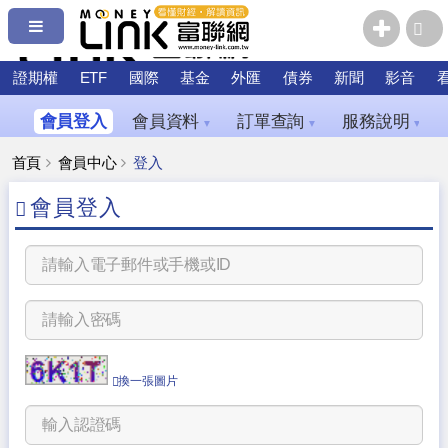
證期權
ETF
國際
基金
外匯
債券
新聞
影音
會員登入
會員資料
訂單查詢
服務說明
▼
▼
▼
首頁
會員中心
登入
會員登入
換一張圖片