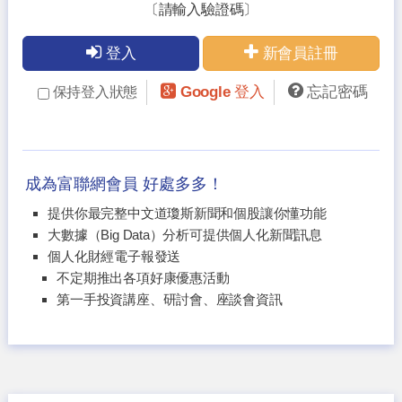
〔請輸入驗證碼〕
登入
新會員註冊
Google 登入
忘記密碼
保持登入狀態
成為富聯網會員 好處多多！
提供你最完整中文道瓊斯新聞和個股讓你懂功能
大數據（Big Data）分析可提供個人化新聞訊息
個人化財經電子報發送
不定期推出各項好康優惠活動
第一手投資講座、研討會、座談會資訊