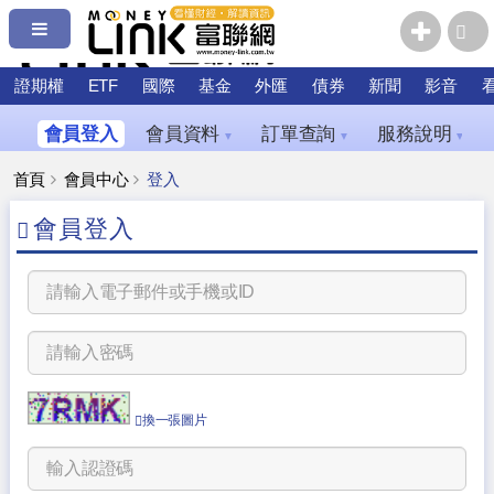
證期權
ETF
國際
基金
外匯
債券
新聞
影音
會員登入
會員資料
訂單查詢
服務說明
▼
▼
▼
首頁
會員中心
登入
會員登入
換一張圖片