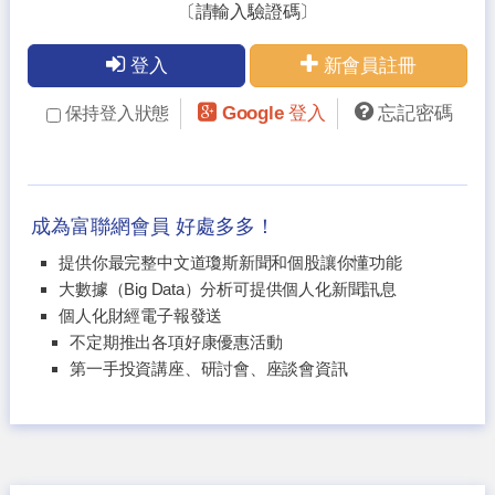
〔請輸入驗證碼〕
登入
新會員註冊
Google 登入
忘記密碼
保持登入狀態
成為富聯網會員 好處多多！
提供你最完整中文道瓊斯新聞和個股讓你懂功能
大數據（Big Data）分析可提供個人化新聞訊息
個人化財經電子報發送
不定期推出各項好康優惠活動
第一手投資講座、研討會、座談會資訊