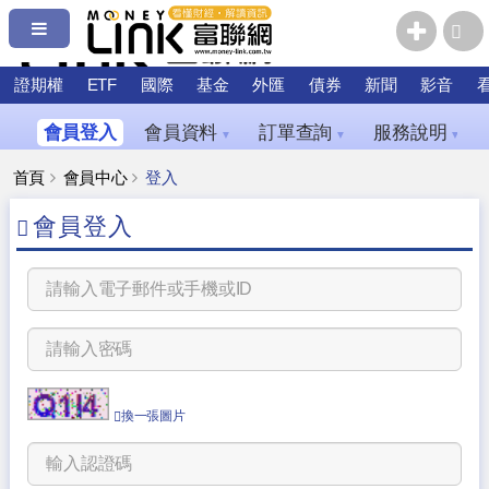
證期權
ETF
國際
基金
外匯
債券
新聞
影音
會員登入
會員資料
訂單查詢
服務說明
▼
▼
▼
首頁
會員中心
登入
會員登入
換一張圖片