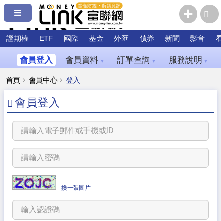
證期權
ETF
國際
基金
外匯
債券
新聞
影音
會員登入
會員資料
訂單查詢
服務說明
▼
▼
▼
首頁
會員中心
登入
會員登入
換一張圖片