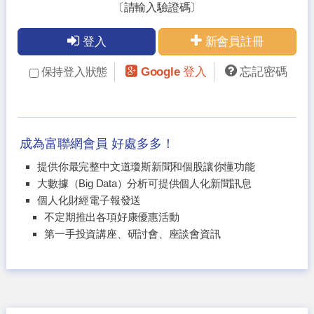
〔請輸入驗證碼〕
登入
新會員註冊
Google 登入
忘記密碼
保持登入狀態
成為富聯網會員 好處多多！
提供你最完整中文道瓊斯新聞和個股讓你懂功能
大數據（Big Data）分析可提供個人化新聞訊息
個人化財經電子報發送
不定期推出各項好康優惠活動
第一手投資講座、研討會、座談會資訊