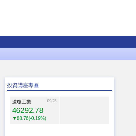
投資講座專區
09/23
道瓊工業
46292.78
▼88.76(-0.19%)