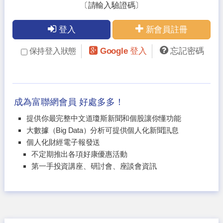
〔請輸入驗證碼〕
登入
新會員註冊
Google 登入
忘記密碼
保持登入狀態
成為富聯網會員 好處多多！
提供你最完整中文道瓊斯新聞和個股讓你懂功能
大數據（Big Data）分析可提供個人化新聞訊息
個人化財經電子報發送
不定期推出各項好康優惠活動
第一手投資講座、研討會、座談會資訊