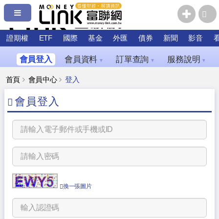
證期權
ETF
國際
基金
外匯
債券
新聞
影音
會員登入
會員資料
訂單查詢
服務說明
▼
▼
▼
首頁
會員中心
登入
會員登入
換一張圖片