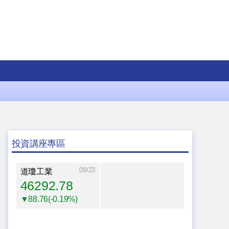
投資講座專區
09/23
道瓊工業
46292.78
▼88.76(-0.19%)