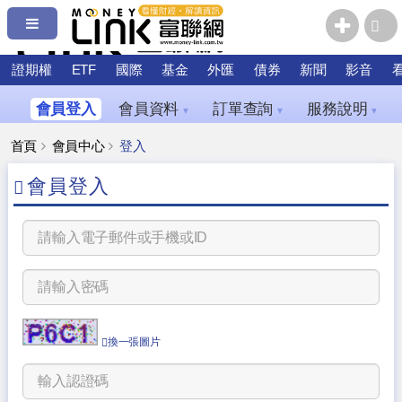
證期權
ETF
國際
基金
外匯
債券
新聞
影音
會員登入
會員資料
訂單查詢
服務說明
▼
▼
▼
首頁
會員中心
登入
會員登入
換一張圖片