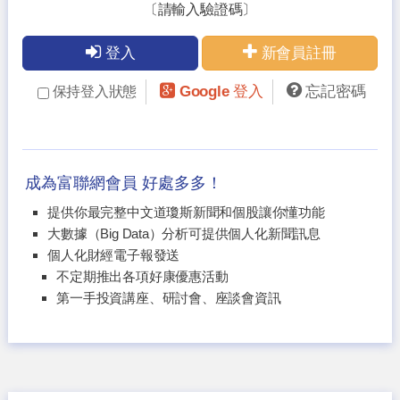
〔請輸入驗證碼〕
登入
新會員註冊
Google 登入
忘記密碼
保持登入狀態
成為富聯網會員 好處多多！
提供你最完整中文道瓊斯新聞和個股讓你懂功能
大數據（Big Data）分析可提供個人化新聞訊息
個人化財經電子報發送
不定期推出各項好康優惠活動
第一手投資講座、研討會、座談會資訊