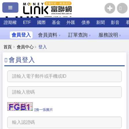
證期權
ETF
國際
基金
外匯
債券
新聞
影音
會員登入
會員資料
訂單查詢
服務說明
▼
▼
▼
首頁
會員中心
登入
會員登入
換一張圖片