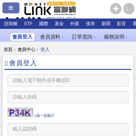
證期權
ETF
國際
基金
外匯
債券
新聞
影音
會員登入
會員資料
訂單查詢
服務說明
▼
▼
▼
首頁
會員中心
登入
會員登入
換一張圖片