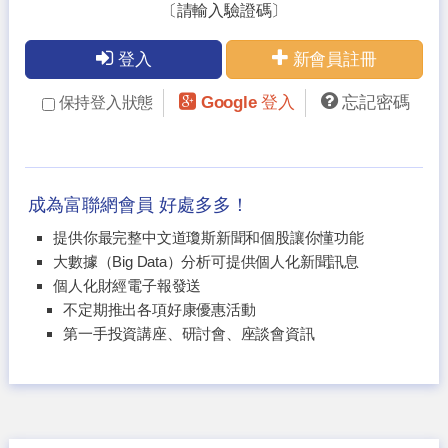
〔請輸入驗證碼〕
登入
新會員註冊
Google 登入
忘記密碼
保持登入狀態
成為富聯網會員 好處多多！
提供你最完整中文道瓊斯新聞和個股讓你懂功能
大數據（Big Data）分析可提供個人化新聞訊息
個人化財經電子報發送
不定期推出各項好康優惠活動
第一手投資講座、研討會、座談會資訊