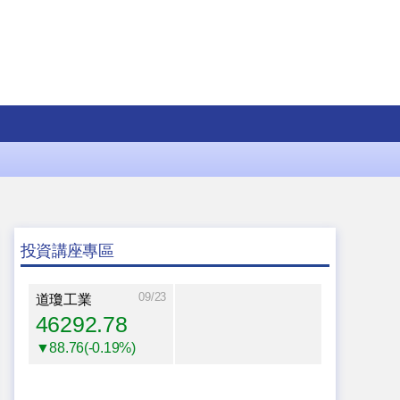
投資講座專區
09/23
道瓊工業
46292.78
▼88.76(-0.19%)