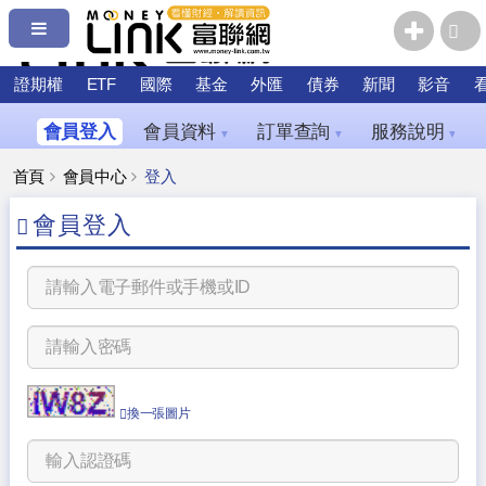
證期權
ETF
國際
基金
外匯
債券
新聞
影音
會員登入
會員資料
訂單查詢
服務說明
▼
▼
▼
首頁
會員中心
登入
會員登入
換一張圖片