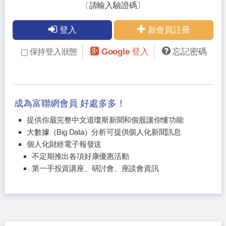
〔請輸入驗證碼〕
登入
新會員註冊
Google 登入
忘記密碼
保持登入狀態
成為富聯網會員 好處多多！
提供你最完整中文道瓊斯新聞和個股讓你懂功能
大數據（Big Data）分析可提供個人化新聞訊息
個人化財經電子報發送
不定期推出各項好康優惠活動
第一手投資講座、研討會、座談會資訊