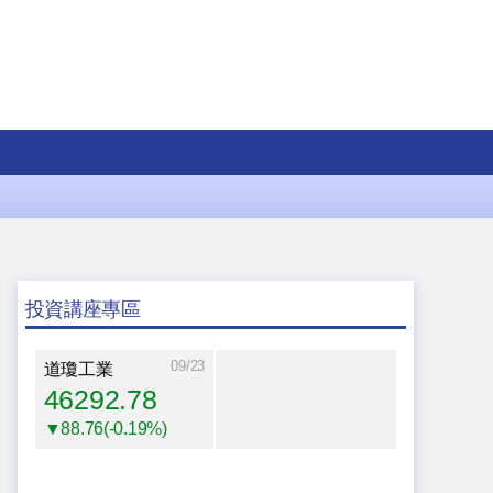
投資講座專區
09/23
道瓊工業
46292.78
▼88.76(-0.19%)