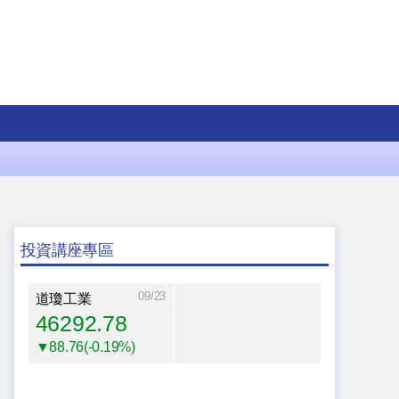
投資講座專區
09/23
道瓊工業
46292.78
▼88.76(-0.19%)