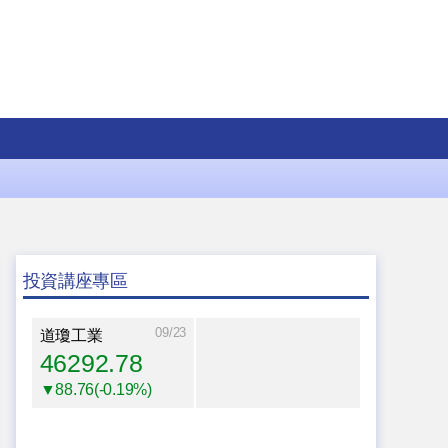
投資講座專區
09/23
道瓊工業
46292.78
▼88.76(-0.19%)