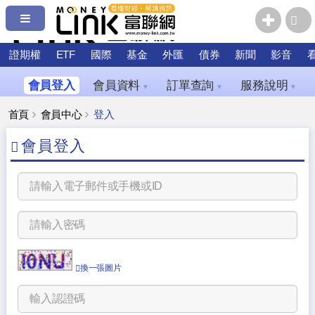
證期權
ETF
國際
基金
外匯
債券
新聞
影音
會員登入
會員資料
訂單查詢
服務說明
▼
▼
▼
首頁
會員中心
登入
會員登入
換一張圖片