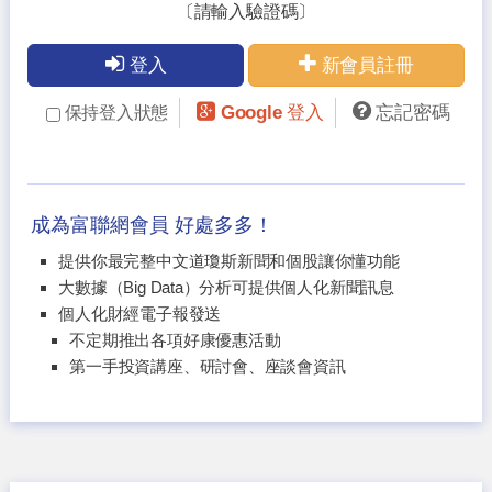
〔請輸入驗證碼〕
登入
新會員註冊
Google 登入
忘記密碼
保持登入狀態
成為富聯網會員 好處多多！
提供你最完整中文道瓊斯新聞和個股讓你懂功能
大數據（Big Data）分析可提供個人化新聞訊息
個人化財經電子報發送
不定期推出各項好康優惠活動
第一手投資講座、研討會、座談會資訊