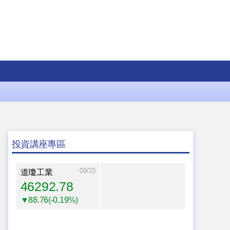
投資講座專區
09/23
道瓊工業
46292.78
▼88.76(-0.19%)