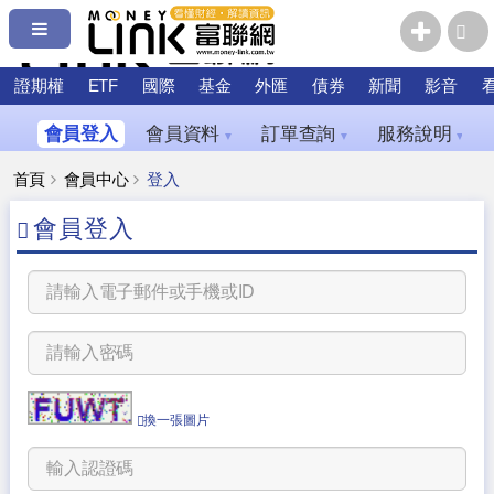
證期權
ETF
國際
基金
外匯
債券
新聞
影音
會員登入
會員資料
訂單查詢
服務說明
▼
▼
▼
首頁
會員中心
登入
會員登入
換一張圖片