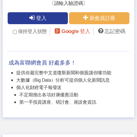
〔請輸入驗證碼〕
登入
新會員註冊
Google 登入
忘記密碼
保持登入狀態
成為富聯網會員 好處多多！
提供你最完整中文道瓊斯新聞和個股讓你懂功能
大數據（Big Data）分析可提供個人化新聞訊息
個人化財經電子報發送
不定期推出各項好康優惠活動
第一手投資講座、研討會、座談會資訊