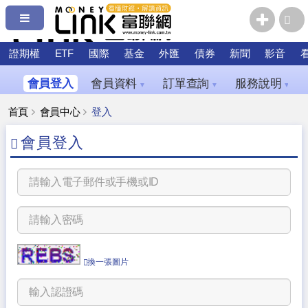
證期權
ETF
國際
基金
外匯
債券
新聞
影音
會員登入
會員資料
訂單查詢
服務說明
▼
▼
▼
首頁
會員中心
登入
會員登入
換一張圖片