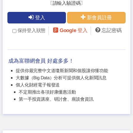
〔請輸入驗證碼〕
登入
新會員註冊
Google 登入
忘記密碼
保持登入狀態
成為富聯網會員 好處多多！
提供你最完整中文道瓊斯新聞和個股讓你懂功能
大數據（Big Data）分析可提供個人化新聞訊息
個人化財經電子報發送
不定期推出各項好康優惠活動
第一手投資講座、研討會、座談會資訊