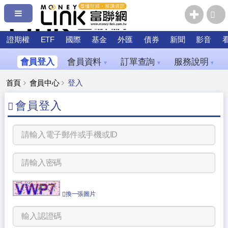
證期權
ETF
國際
基金
外匯
債券
新聞
影音
會員登入
會員資料
訂單查詢
服務說明
▼
▼
▼
首頁
會員中心
登入
會員登入
換一張圖片