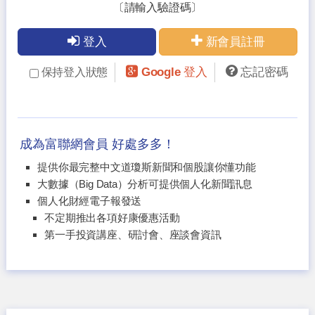
〔請輸入驗證碼〕
登入
新會員註冊
Google 登入
忘記密碼
保持登入狀態
成為富聯網會員 好處多多！
提供你最完整中文道瓊斯新聞和個股讓你懂功能
大數據（Big Data）分析可提供個人化新聞訊息
個人化財經電子報發送
不定期推出各項好康優惠活動
第一手投資講座、研討會、座談會資訊