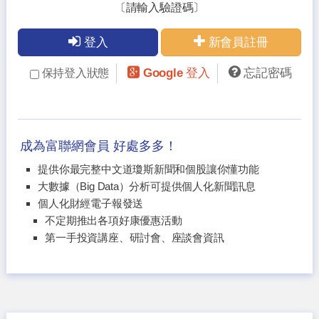
〔請輸入驗證碼〕
登入
新會員註冊
Google 登入
忘記密碼
保持登入狀態
成為富聯網會員 好處多多！
提供你最完整中文道瓊斯新聞和個股讓你懂功能
大數據（Big Data）分析可提供個人化新聞訊息
個人化財經電子報發送
不定期推出各項好康優惠活動
第一手投資講座、研討會、座談會資訊