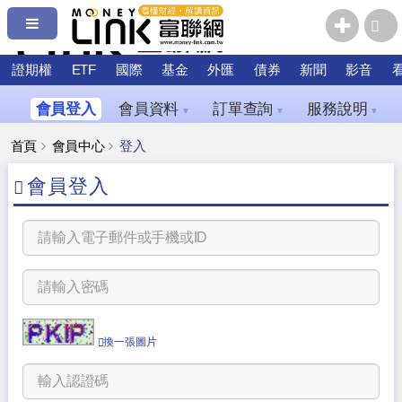
證期權
ETF
國際
基金
外匯
債券
新聞
影音
會員登入
會員資料
訂單查詢
服務說明
▼
▼
▼
首頁
會員中心
登入
會員登入
換一張圖片