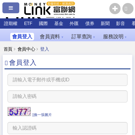
證期權
ETF
國際
基金
外匯
債券
新聞
影音
會員登入
會員資料
訂單查詢
服務說明
▼
▼
▼
首頁
會員中心
登入
會員登入
換一張圖片