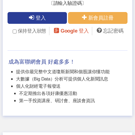
〔請輸入驗證碼〕
登入
新會員註冊
Google 登入
忘記密碼
保持登入狀態
成為富聯網會員 好處多多！
提供你最完整中文道瓊斯新聞和個股讓你懂功能
大數據（Big Data）分析可提供個人化新聞訊息
個人化財經電子報發送
不定期推出各項好康優惠活動
第一手投資講座、研討會、座談會資訊