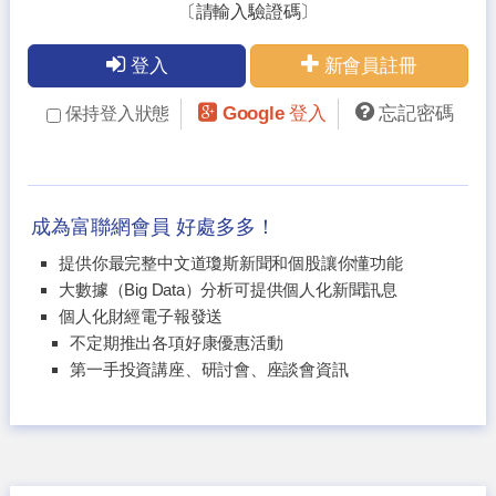
〔請輸入驗證碼〕
登入
新會員註冊
Google 登入
忘記密碼
保持登入狀態
成為富聯網會員 好處多多！
提供你最完整中文道瓊斯新聞和個股讓你懂功能
大數據（Big Data）分析可提供個人化新聞訊息
個人化財經電子報發送
不定期推出各項好康優惠活動
第一手投資講座、研討會、座談會資訊