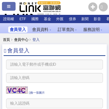
證期權
ETF
國際
基金
外匯
債券
新聞
影音
會員登入
會員資料
訂單查詢
服務說明
▼
▼
▼
首頁
會員中心
登入
會員登入
換一張圖片