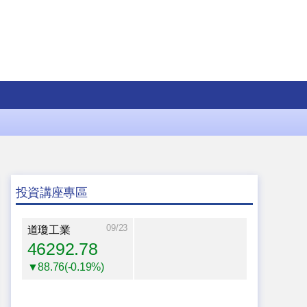
投資講座專區
09/23
道瓊工業
46292.78
▼88.76(-0.19%)