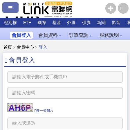
證期權
ETF
國際
基金
外匯
債券
新聞
影音
會員登入
會員資料
訂單查詢
服務說明
▼
▼
▼
首頁
會員中心
登入
會員登入
換一張圖片