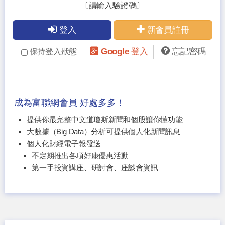
〔請輸入驗證碼〕
登入
新會員註冊
Google 登入
忘記密碼
保持登入狀態
成為富聯網會員 好處多多！
提供你最完整中文道瓊斯新聞和個股讓你懂功能
大數據（Big Data）分析可提供個人化新聞訊息
個人化財經電子報發送
不定期推出各項好康優惠活動
第一手投資講座、研討會、座談會資訊