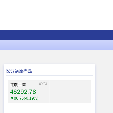
投資講座專區
09/23
道瓊工業
46292.78
▼88.76(-0.19%)