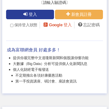
〔請輸入驗證碼〕
登入
新會員註冊
Google 登入
忘記密碼
保持登入狀態
成為富聯網會員 好處多多！
提供你最完整中文道瓊斯新聞和個股讓你懂功能
大數據（Big Data）分析可提供個人化新聞訊息
個人化財經電子報發送
不定期推出各項好康優惠活動
第一手投資講座、研討會、座談會資訊