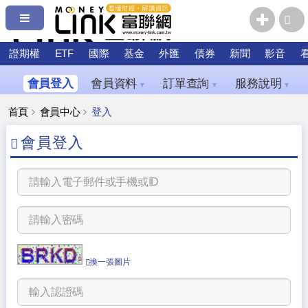
證期權
ETF
國際
基金
外匯
債券
新聞
影音
會員登入
會員資料
訂單查詢
服務說明
▼
▼
▼
首頁
會員中心
登入
會員登入
換一張圖片