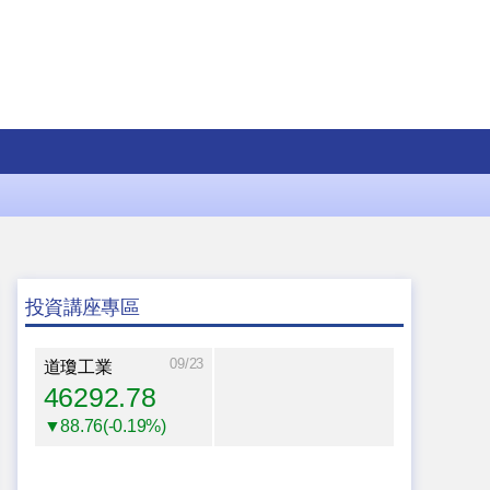
投資講座專區
09/23
道瓊工業
46292.78
▼88.76(-0.19%)