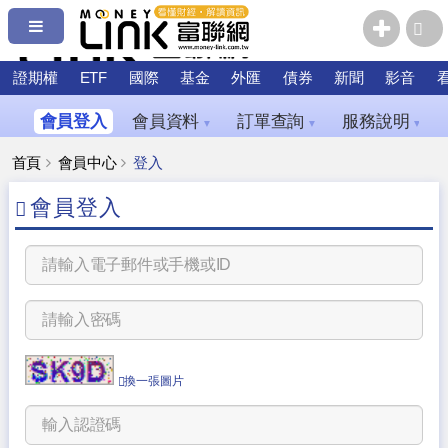
證期權
ETF
國際
基金
外匯
債券
新聞
影音
會員登入
會員資料
訂單查詢
服務說明
▼
▼
▼
首頁
會員中心
登入
會員登入
換一張圖片