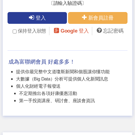
〔請輸入驗證碼〕
登入
新會員註冊
Google 登入
忘記密碼
保持登入狀態
成為富聯網會員 好處多多！
提供你最完整中文道瓊斯新聞和個股讓你懂功能
大數據（Big Data）分析可提供個人化新聞訊息
個人化財經電子報發送
不定期推出各項好康優惠活動
第一手投資講座、研討會、座談會資訊