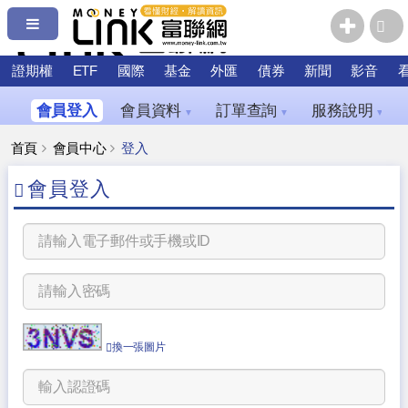
證期權
ETF
國際
基金
外匯
債券
新聞
影音
會員登入
會員資料
訂單查詢
服務說明
▼
▼
▼
首頁
會員中心
登入
會員登入
換一張圖片