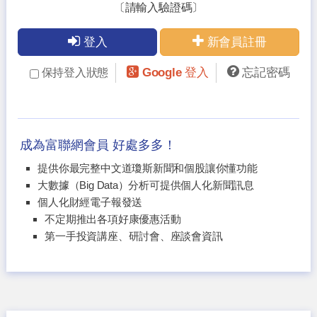
〔請輸入驗證碼〕
登入
新會員註冊
Google 登入
忘記密碼
保持登入狀態
成為富聯網會員 好處多多！
提供你最完整中文道瓊斯新聞和個股讓你懂功能
大數據（Big Data）分析可提供個人化新聞訊息
個人化財經電子報發送
不定期推出各項好康優惠活動
第一手投資講座、研討會、座談會資訊