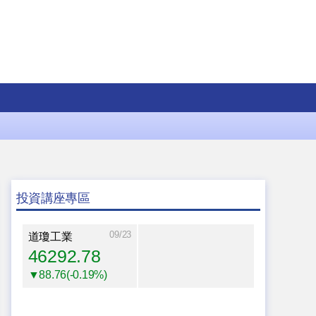
投資講座專區
09/23
道瓊工業
46292.78
▼88.76(-0.19%)