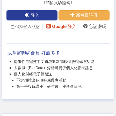
〔請輸入驗證碼〕
登入
新會員註冊
Google 登入
忘記密碼
保持登入狀態
成為富聯網會員 好處多多！
提供你最完整中文道瓊斯新聞和個股讓你懂功能
大數據（Big Data）分析可提供個人化新聞訊息
個人化財經電子報發送
不定期推出各項好康優惠活動
第一手投資講座、研討會、座談會資訊