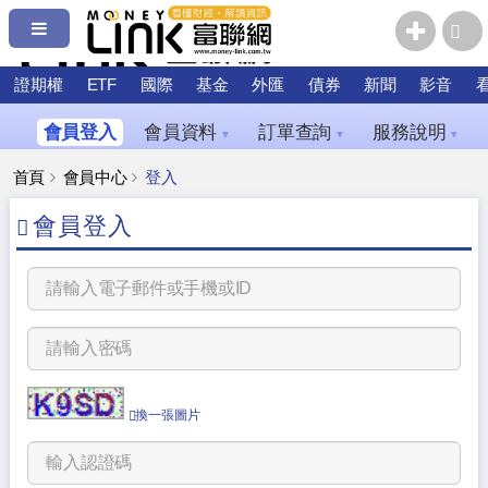
證期權
ETF
國際
基金
外匯
債券
新聞
影音
會員登入
會員資料
訂單查詢
服務說明
▼
▼
▼
首頁
會員中心
登入
會員登入
換一張圖片