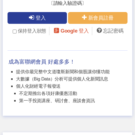
〔請輸入驗證碼〕
登入
新會員註冊
Google 登入
忘記密碼
保持登入狀態
成為富聯網會員 好處多多！
提供你最完整中文道瓊斯新聞和個股讓你懂功能
大數據（Big Data）分析可提供個人化新聞訊息
個人化財經電子報發送
不定期推出各項好康優惠活動
第一手投資講座、研討會、座談會資訊