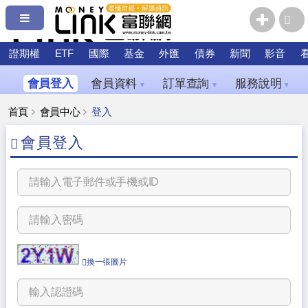
證期權
ETF
國際
基金
外匯
債券
新聞
影音
會員登入
會員資料
訂單查詢
服務說明
▼
▼
▼
首頁
會員中心
登入
會員登入
換一張圖片