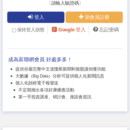
〔請輸入驗證碼〕
登入
新會員註冊
Google 登入
忘記密碼
保持登入狀態
成為富聯網會員 好處多多！
提供你最完整中文道瓊斯新聞和個股讓你懂功能
大數據（Big Data）分析可提供個人化新聞訊息
個人化財經電子報發送
不定期推出各項好康優惠活動
第一手投資講座、研討會、座談會資訊