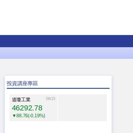
投資講座專區
09/23
道瓊工業
46292.78
▼88.76(-0.19%)