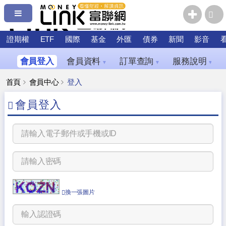
證期權
ETF
國際
基金
外匯
債券
新聞
影音
會員登入
會員資料
訂單查詢
服務說明
▼
▼
▼
首頁
會員中心
登入
會員登入
換一張圖片