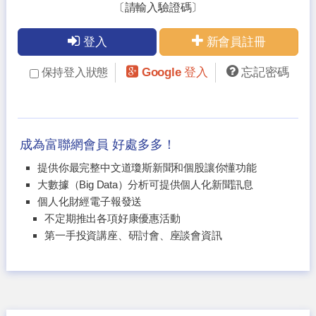
〔請輸入驗證碼〕
登入
新會員註冊
Google 登入
忘記密碼
保持登入狀態
成為富聯網會員 好處多多！
提供你最完整中文道瓊斯新聞和個股讓你懂功能
大數據（Big Data）分析可提供個人化新聞訊息
個人化財經電子報發送
不定期推出各項好康優惠活動
第一手投資講座、研討會、座談會資訊