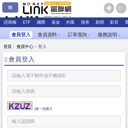
證期權
ETF
國際
基金
外匯
債券
新聞
影音
會員登入
會員資料
訂單查詢
服務說明
▼
▼
▼
首頁
會員中心
登入
會員登入
換一張圖片