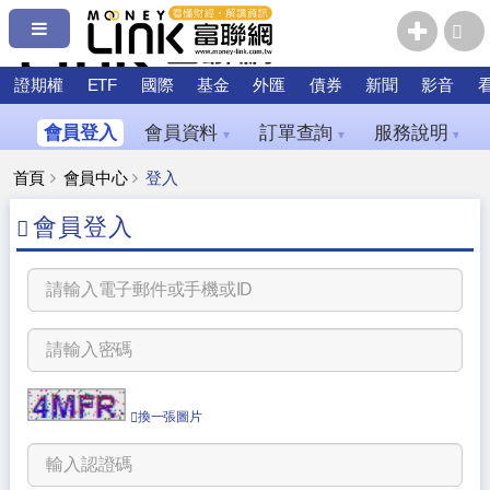
證期權
ETF
國際
基金
外匯
債券
新聞
影音
會員登入
會員資料
訂單查詢
服務說明
▼
▼
▼
首頁
會員中心
登入
會員登入
換一張圖片