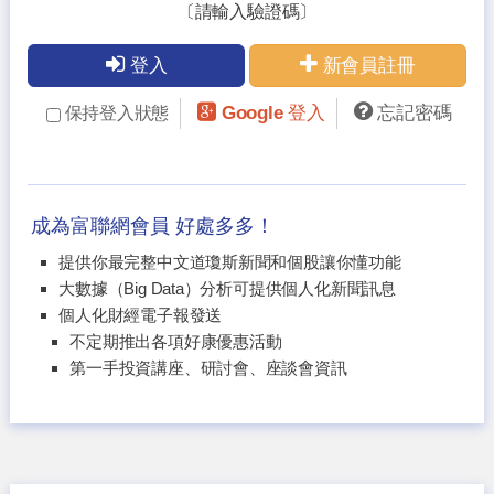
〔請輸入驗證碼〕
登入
新會員註冊
Google 登入
忘記密碼
保持登入狀態
成為富聯網會員 好處多多！
提供你最完整中文道瓊斯新聞和個股讓你懂功能
大數據（Big Data）分析可提供個人化新聞訊息
個人化財經電子報發送
不定期推出各項好康優惠活動
第一手投資講座、研討會、座談會資訊