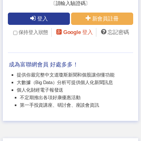
〔請輸入驗證碼〕
登入
新會員註冊
Google 登入
忘記密碼
保持登入狀態
成為富聯網會員 好處多多！
提供你最完整中文道瓊斯新聞和個股讓你懂功能
大數據（Big Data）分析可提供個人化新聞訊息
個人化財經電子報發送
不定期推出各項好康優惠活動
第一手投資講座、研討會、座談會資訊