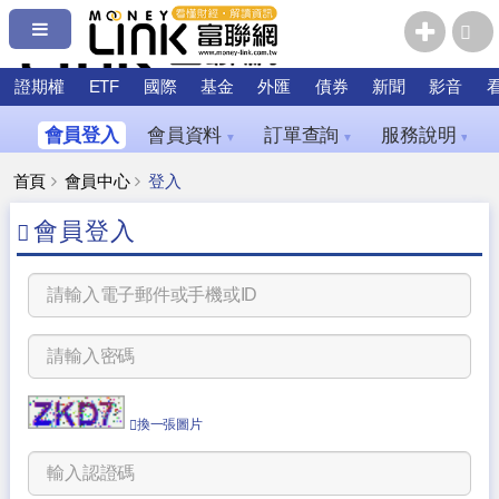
證期權
ETF
國際
基金
外匯
債券
新聞
影音
會員登入
會員資料
訂單查詢
服務說明
▼
▼
▼
首頁
會員中心
登入
會員登入
換一張圖片