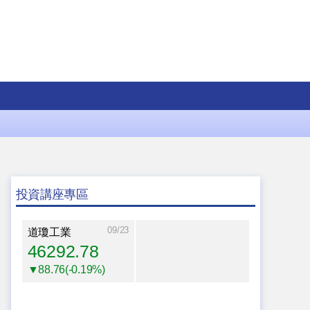
投資講座專區
09/23
道瓊工業
46292.78
▼88.76(-0.19%)