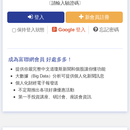
〔請輸入驗證碼〕
登入
新會員註冊
Google 登入
忘記密碼
保持登入狀態
成為富聯網會員 好處多多！
提供你最完整中文道瓊斯新聞和個股讓你懂功能
大數據（Big Data）分析可提供個人化新聞訊息
個人化財經電子報發送
不定期推出各項好康優惠活動
第一手投資講座、研討會、座談會資訊