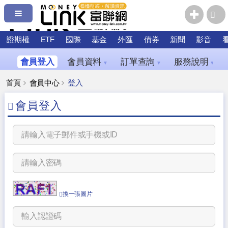
證期權
ETF
國際
基金
外匯
債券
新聞
影音
會員登入
會員資料
訂單查詢
服務說明
▼
▼
▼
首頁
會員中心
登入
會員登入
換一張圖片