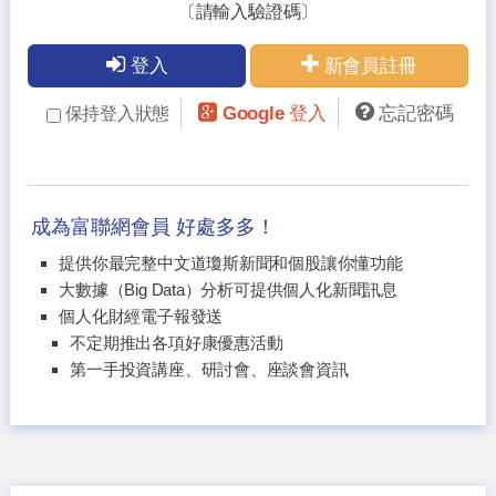
〔請輸入驗證碼〕
登入
新會員註冊
Google 登入
忘記密碼
保持登入狀態
成為富聯網會員 好處多多！
提供你最完整中文道瓊斯新聞和個股讓你懂功能
大數據（Big Data）分析可提供個人化新聞訊息
個人化財經電子報發送
不定期推出各項好康優惠活動
第一手投資講座、研討會、座談會資訊