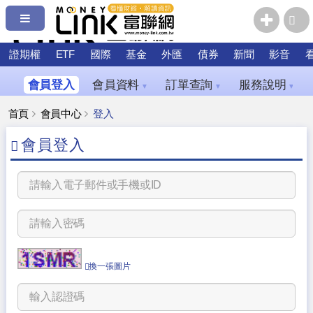
證期權
ETF
國際
基金
外匯
債券
新聞
影音
會員登入
會員資料
訂單查詢
服務說明
▼
▼
▼
首頁
會員中心
登入
會員登入
換一張圖片