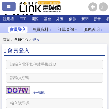
證期權
ETF
國際
基金
外匯
債券
新聞
影音
會員登入
會員資料
訂單查詢
服務說明
▼
▼
▼
首頁
會員中心
登入
會員登入
換一張圖片