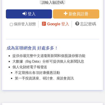
〔請輸入驗證碼〕
登入
新會員註冊
Google 登入
忘記密碼
保持登入狀態
成為富聯網會員 好處多多！
提供你最完整中文道瓊斯新聞和個股讓你懂功能
大數據（Big Data）分析可提供個人化新聞訊息
個人化財經電子報發送
不定期推出各項好康優惠活動
第一手投資講座、研討會、座談會資訊