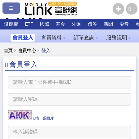
證期權
ETF
國際
基金
外匯
債券
新聞
影音
會員登入
會員資料
訂單查詢
服務說明
▼
▼
▼
首頁
會員中心
登入
會員登入
換一張圖片