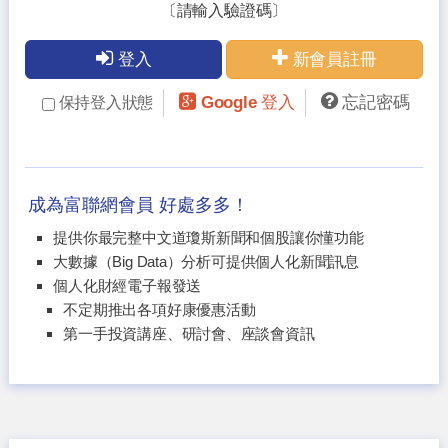
〔請輸入驗證碼〕
登入
新會員註冊
Google 登入
忘記密碼
保持登入狀態
成為富聯網會員 好處多多！
提供你最完整中文道瓊斯新聞和個股讓你懂功能
大數據（Big Data）分析可提供個人化新聞訊息
個人化財經電子報發送
不定期推出各項好康優惠活動
第一手投資講座、研討會、座談會資訊